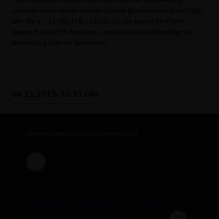
Geburtsdatum. Näheres zum Ablauf und zur Überweisung
erfahren Sie im Wahlkreisbüro. Unsere Bürozeiten sind wie folgt:
Mo - Do 8 – 14 Uhr, Fr 8 – 12 Uhr. Da die Anzahl der Plätze
begrenzt ist auf 50 Personen, entscheidet die Reihenfolge der
Anmeldung über die Teilnahme!
04.11.2015, 10:51 Uhr
Untergruppenbach CDU Ortsverband
IMPRESSUM
DATENSCHUTZ
KONTAKT