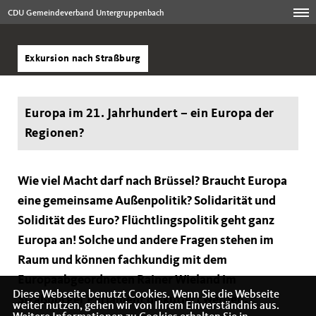
CDU Gemeindeverband Untergruppenbach
Exkursion nach Straßburg
Europa im 21. Jahrhundert – ein Europa der
Regionen?
Wie viel Macht darf nach Brüssel? Braucht Europa
eine gemeinsame Außenpolitik? Solidarität und
Solidität des Euro? Flüchtlingspolitik geht ganz
Europa an! Solche und andere Fragen stehen im
Raum und können fachkundig mit dem
Europaabgeordneten Rainer Wieland im
Diese Webseite benutzt Cookies. Wenn Sie die Webseite
Straßburger Parlament diskutiert werden.
weiter nutzen, gehen wir von Ihrem Einverständnis aus.